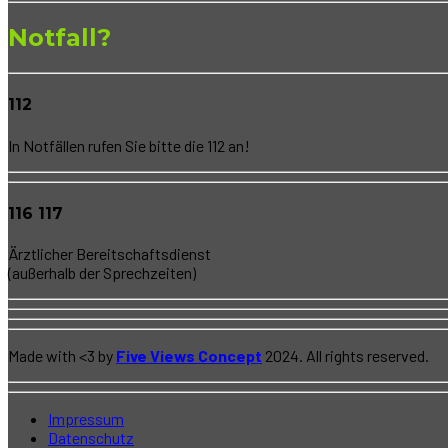
Notfall?
112
In Notfällen rufen Sie bitte die 112 an!
116 117
Ärztlicher Bereitschaftsdienst
(außerhalb der Sprechzeiten)
Made with <3 by
Five Views Concept
2024. All rights reserved.
Impressum
Datenschutz