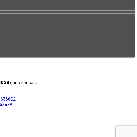
2026
geschlossen.
-636602
-43488