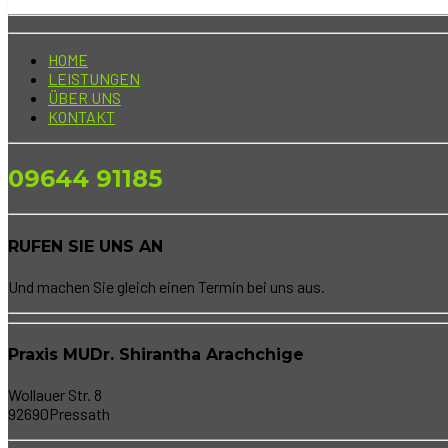
HOME
LEISTUNGEN
ÜBER UNS
KONTAKT
09644 91185
RUFEN SIE UNS AN
Und machen Sie gleich einen Termin bei uns aus.
Praxis MUDr. Shirantha Arachchige
Wollauer Str. 8
92690Pressath