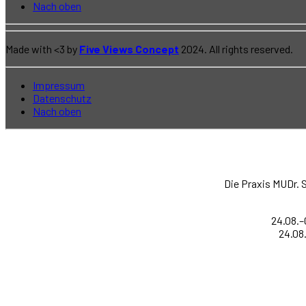
Nach oben
Made with <3 by
Five Views Concept
2024. All rights reserved.
Impressum
Datenschutz
Nach oben
Die Praxis MUDr. 
24.08.–
24.08.