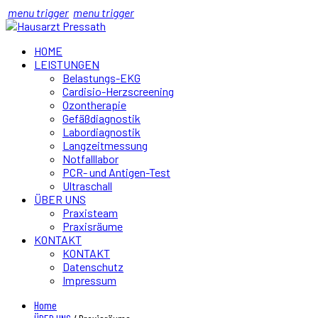
menu trigger
menu trigger
HOME
LEISTUNGEN
Belastungs-EKG
Cardisio-Herzscreening
Ozontherapie
Gefäßdiagnostik
Labordiagnostik
Langzeitmessung
Notfalllabor
PCR- und Antigen-Test
Ultraschall
ÜBER UNS
Praxisteam
Praxisräume
KONTAKT
KONTAKT
Datenschutz
Impressum
Home