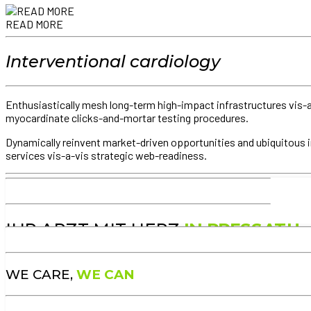
READ MORE
Interventional cardiology
Enthusiastically mesh long-term high-impact infrastructures vis-a-
myocardinate clicks-and-mortar testing procedures.
Dynamically reinvent market-driven opportunities and ubiquitous i
services vis-a-vis strategic web-readiness.
READ MORE
IHR ARZT MIT HERZ
IN PRESSATH
WE CARE,
WE CAN